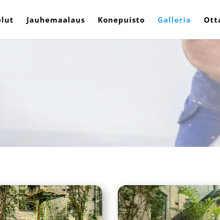
elut
Jauhemaalaus
Konepuisto
Galleria
Ott