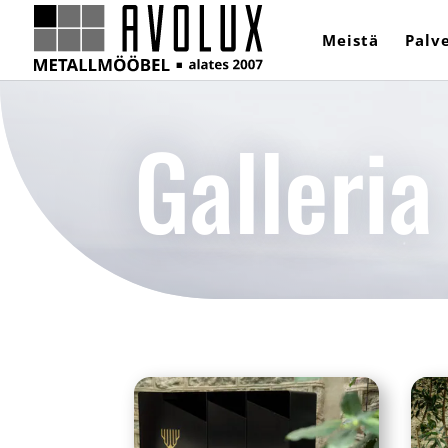
Meistä
Palv
Galleria