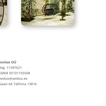
Avolux OÜ
Reg. 11397621
KMKR EE101155508
avolux@avolux.ee
Gaasi 6A Tallinna 13816